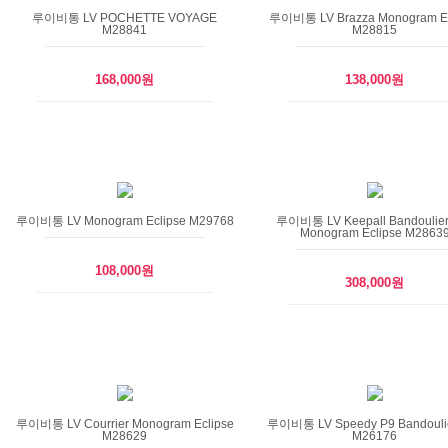
루이비통 LV POCHETTE VOYAGE
루이비통 LV Brazza Monogram Ec
M28841
M28815
168,000원
138,000원
루이비통 LV Monogram Eclipse M29768
루이비통 LV Keepall Bandoulier
Monogram Eclipse M2863
108,000원
308,000원
루이비통 LV Courrier Monogram Eclipse
루이비통 LV Speedy P9 Bandouli
M28629
M26176