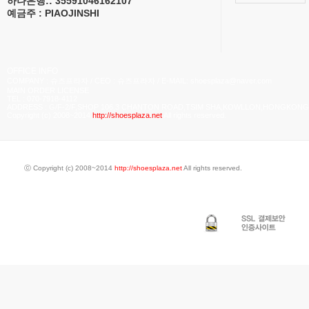
하나은행:: 35591046162107
예금주 : PIAOJINSHI
OFFICE INFO
COMPANY : 슈즈프라자 / CEO : 슈즈프라자 / E-MAIL: shoesplaza@naver.com
MAIN ORDER LICENSE
TEL : 070-7918-4112
ADDRESS : G/F-2/F,SHOP 106,3 CHANTON ROAD,TSIM SHA,KOWLLON,HONGKONG
Copyright (c) 2008~2014
http://shoesplaza.net
All rights reserved.
ⓒ Copyright (c) 2008~2014
http://shoesplaza.net
All rights reserved.