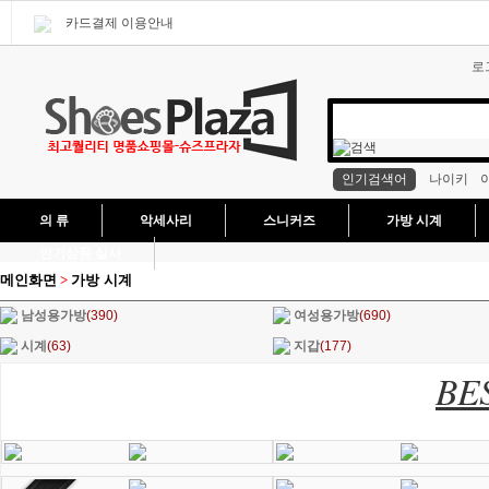
카드결제 이용안내
로
인기검색어
나이키
의 류
악세사리
스니커즈
가방 시계
인기상품 실사
메인화면
>
가방 시계
남성용가방
(390)
여성용가방
(690)
시계
(63)
지갑
(177)
BE