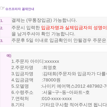
☞
슈즈프라자 결재안내
결제는 (무통장입금) 가능합니다.
1.
주문시 입력한
입금자명과 실제입금자의 성명이
2.
을 남겨주셔야 확인 가능합니다.
주문후 5일 이내로 입금확인이 안될경우 주문은
3.
예)
1.주문자 아이디:xxxxxx
2.주문자명 :최영호
3.입금자명 :김태희(주문자와 입금자가 다를수
4.입금금액 :78000원
5.모델명 :나이키 에어맥스2012 487982-7
6.수령주소 :서울~구~동~아파트~호
7.연락처 :010-xxxx-xxxx
8.기타 :기타요구사항 적어주시면 됩니다