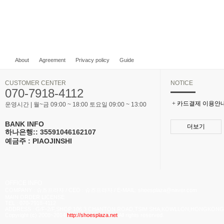
About
Agreement
Privacy policy
Guide
CUSTOMER CENTER
NOTICE
070-7918-4112
+
카드결제 이용안
운영시간 | 월~금 09:00 ~ 18:00 토요일 09:00 ~ 13:00
BANK INFO
더보기
하나은행:: 35591046162107
예금주 : PIAOJINSHI
OFFICE INFO
COMPANY : 슈즈프라자 / CEO : 슈즈프라자 / E-MAIL: shoesplaza@naver.com
MAIN ORDER LICENSE
TEL : 070-7918-4112
ADDRESS : G/F-2/F,SHOP 106,3 CHANTON ROAD,TSIM SHA,KOWLLON,HONGKONG
Copyright (c) 2008~2014
http://shoesplaza.net
All rights reserved.