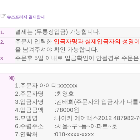
☞
슈즈프라자 결재안내
결제는 (무통장입금) 가능합니다.
1.
주문시 입력한
입금자명과 실제입금자의 성명이
2.
을 남겨주셔야 확인 가능합니다.
주문후 5일 이내로 입금확인이 안될경우 주문은
3.
예)
1.주문자 아이디:xxxxxx
2.주문자명 :최영호
3.입금자명 :김태희(주문자와 입금자가 다를수
4.입금금액 :78000원
5.모델명 :나이키 에어맥스2012 487982-7
6.수령주소 :서울~구~동~아파트~호
7.연락처 :010-xxxx-xxxx