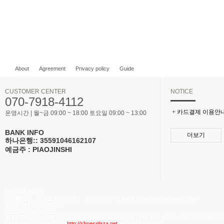
About
Agreement
Privacy policy
Guide
CUSTOMER CENTER
NOTICE
070-7918-4112
+
카드결제 이용안
운영시간 | 월~금 09:00 ~ 18:00 토요일 09:00 ~ 13:00
BANK INFO
더보기
하나은행:: 35591046162107
예금주 : PIAOJINSHI
OFFICE INFO
COMPANY : 슈즈프라자 / CEO : 슈즈프라자 / E-MAIL: shoesplaza@naver.com
MAIN ORDER LICENSE
TEL : 070-7918-4112
ADDRESS : G/F-2/F,SHOP 106,3 CHANTON ROAD,TSIM SHA,KOWLLON,HONGKONG
Copyright (c) 2008~2014
http://shoesplaza.net
All rights reserved.