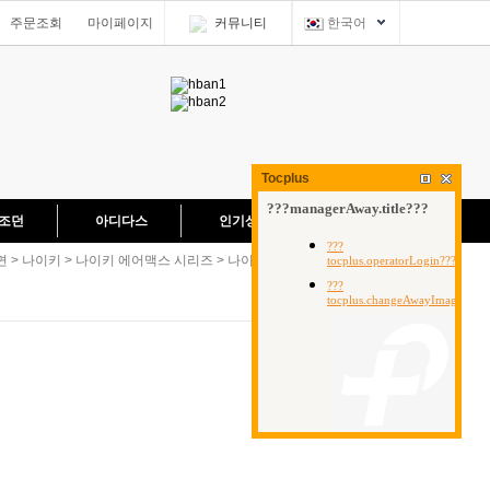
주문조회
마이페이지
커뮤니티
한국어
Tocplus
조던
아디다스
인기상품 실사
면
>
나이키
>
나이키 에어맥스 시리즈
>
나이키 에어맥스 스콜피온