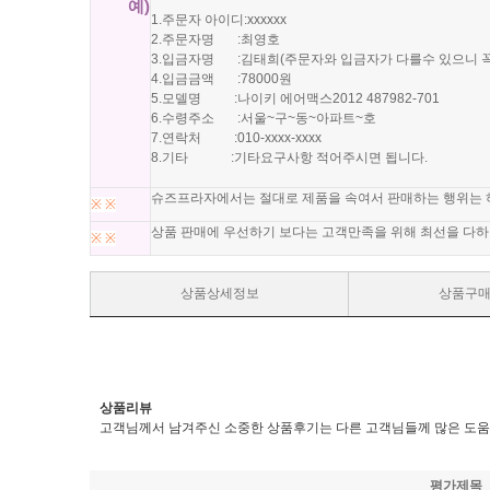
예)
1.주문자 아이디:xxxxxx
2.주문자명 :최영호
3.입금자명 :김태희(주문자와 입금자가 다를수 있으니 
4.입금금액 :78000원
5.모델명 :나이키 에어맥스2012 487982-701
6.수령주소 :서울~구~동~아파트~호
7.연락처 :010-xxxx-xxxx
8.기타 :기타요구사항 적어주시면 됩니다.
슈즈프라자에서는 절대로 제품을 속여서 판매하는 행위는 
※
※
상품 판매에 우선하기 보다는 고객만족을 위해 최선을 다하
※
※
상품상세정보
상품구
상품리뷰
고객님께서 남겨주신 소중한 상품후기는 다른 고객님들께 많은 도움
평가제목