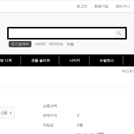
로그인
회원가입
장바구니
인기검색어
나이키
아디다스
뉴발
방 시계
샌들 슬리퍼
나이키
뉴발란스
메인화
상품선택
판매가격
0
적립금
0
원