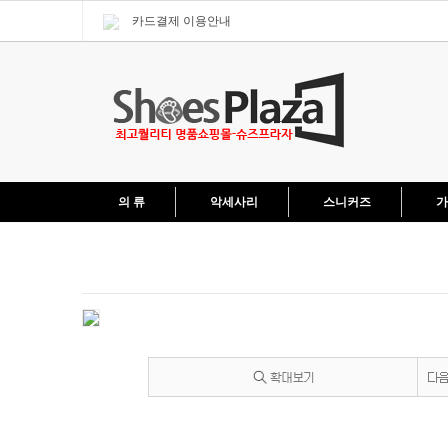
카드결제 이용안내
의 류
악세사리
스니커즈
가
현재 위치