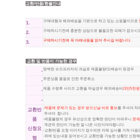
교환/반품/환불안내
구매대행과 해외배송을 기본으로 하고 있는 쇼핑몰이므로
1.
구매하시기전에 충분한 상담으로 불필요한 피해가 없으시
2.
구매하시기전에 꼭 아래내용을 읽어 주시길 바랍니다.
3.
교환 및 반품이 가능한 경우
명백한 슈즈프라자의 과실로 제품불량/오배송이 된경우
-
주문상품 품절로 인한 주문취소
-
제품 수령후 사이즈 교환을 하실경우 해외배송비
(3만5천원
-
-
-
제품에 문제가 있는 경우 받으신날 바로 통보
를 주셔야 처
교환반
주셔야 합니다.
품
-제품불량의 경우 유선상으로 정확한 판단이 어려우니
문제
객관적 판단이 가능한 잘 나온 사진이여야합니다.
신청요
-교환/반품 요청 이미지가 접수되면 자체 심사를 거쳐 다음
-위에 있는내용 읽어보시고 교환반품 가능한 상황만 신청해
령