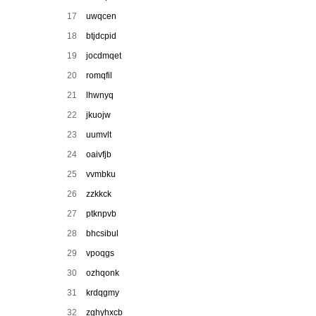
17
uwqcen
18
btjdcpid
19
jocdmqet
20
romqfil
21
lhwnyq
22
jkuojw
23
uumvlt
24
oaivfjb
25
vvmbku
26
zzkkck
27
ptknpvb
28
bhcsibul
29
vpoqgs
30
ozhqonk
31
krdqgmy
32
zghyhxcb