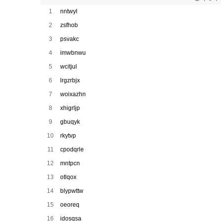
1
nntwyl
2
zsfhob
3
psvakc
4
imwbnwu
5
wcitjul
6
lrgzrbjx
7
woixazhn
8
xhigrljp
9
gbuqyk
10
rkytvp
11
cpodqrle
12
mntpcn
13
otlqox
14
blypwttw
15
oeoreq
16
idosqsa