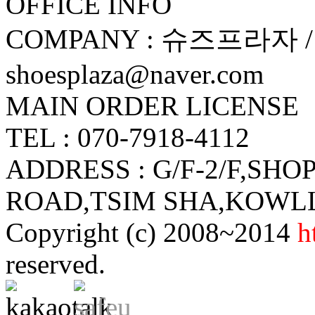
OFFICE INFO
COMPANY : 슈즈프라자 / 
shoesplaza@naver.com
MAIN ORDER LICENSE
TEL : 070-7918-4112
ADDRESS : G/F-2/F,SHO
ROAD,TSIM SHA,KOW
Copyright (c) 2008~2014
h
reserved.