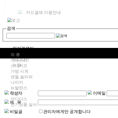
카드결제 이용안내
검색
인기검색어
나이키
의 류
아디다스
악세사리
뉴발
스니커즈
가방 시계
샌들 슬리퍼
나이키
뉴발란스
작성자
이메일
조던
아디다스
제 목
인기상품 실사
비밀글
관리자에게만 공개합니다